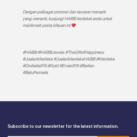
Dengan pelbagai promosi dan tawaran menarik
yang menanti, kunjungi HABIB terdekat anda untuk
menikmati pesta kilauan ini
#HABIB #HABIBJewels #TheGiftofHappiness
#JualanMerdeka #JualanMerdekaHABIB #Merdeka
#Oroltalia916 #Gold #Emas916 #Berlian
#BatuPermata
Subscribe to our newsletter for the latest information.