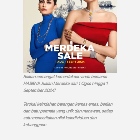
Raikan semangat kemerdekaan anda bersama
HABIB di Jualan Merdeka dari 1 Ogos hingga 1
September 2024!
Terokai keindahan barangan kemas emas, berlian
dan batu permata yang unik dan menawan, setiap
satu menceritakan nilai keindividuan dan
kebanggaan.